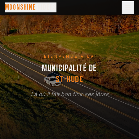
MOONSHINE
RIDERS
BIENVENUE À LA
MUNICIPALITÉ DE
ST-HUDE
Là où il fait bon finir ses jours