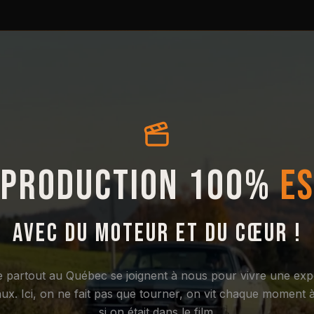
 PRODUCTION 100%
ES
AVEC DU MOTEUR ET DU CŒUR !
 partout au Québec se joignent à nous pour vivre une exp
aux. Ici, on ne fait pas que tourner, on vit chaque moment
si on était dans le film.